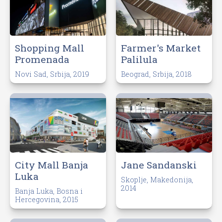
Shopping Mall
Farmer's Market
Promenada
Palilula
Novi Sad, Srbija, 2019
Beograd, Srbija, 2018
City Mall Banja
Jane Sandanski
Luka
Skoplje, Makedonija,
2014
Banja Luka, Bosna i
Hercegovina, 2015