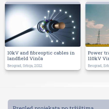
10kV and fibreoptic cables in
Power tr
landfield Vinča
110kV Vi
Beograd, Srbija, 2022
Beograd, Srb
Pregled projekata po tržištima