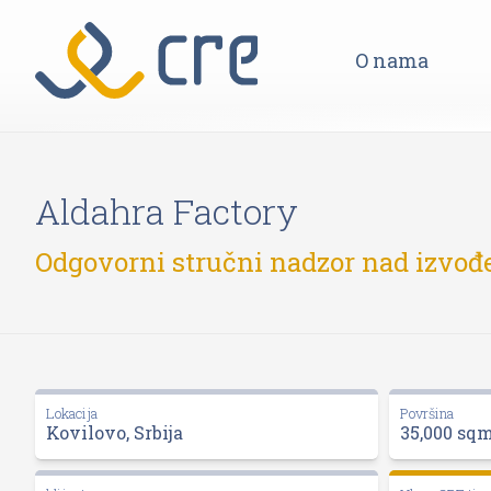
O nama
Aldahra Factory
Odgovorni stručni nadzor nad izvođe
Lokacija
Površina
Kovilovo, Srbija
35,000 sq