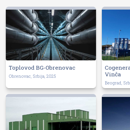
Toplovod BG-Obrenovac
Cogenera
Vinča
Obrenovac, Srbija, 2025
Beograd, Srb