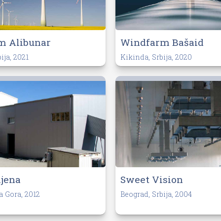
m Alibunar
Windfarm Bašaid
ija, 2021
Kikinda, Srbija, 2020
Sweet Vision
ijena
Beograd, Srbija, 2004
na Gora, 2012