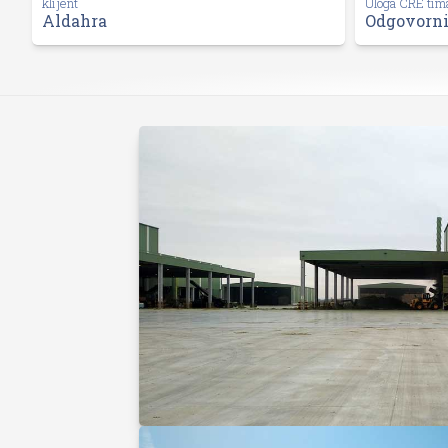
klijent
Uloga CRE tim
Aldahra
Odgovorni