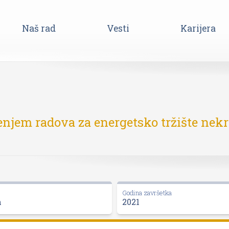
Naš rad
Vesti
Karijera
njem radova za energetsko tržište nek
Godina završetka
m
2021