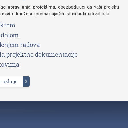
uge upravljanja projektima
, obezbeđujući da vaši projekti
u
okviru budžeta
i prema najvišim standardima kvaliteta.
jektom
radnjom
đenjem radova
la projektne dokumentacije
škovima
e usluge