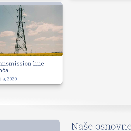
ansmission line
nča
ija, 2020
Naše osnovne