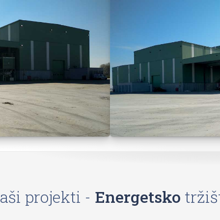
aši projekti -
Energetsko
tržiš