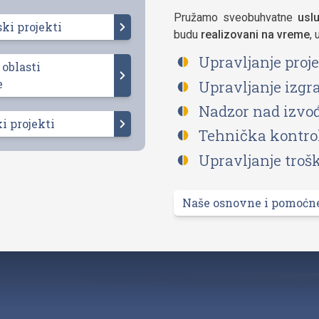
Pružamo sveobuhvatne
usl
ski projekti
budu
realizovani na vreme
, 
Upravljanje pro
 oblasti
e
Upravljanje izg
Nadzor nad izvo
ki projekti
Tehnička kontro
Upravljanje tro
Naše osnovne i pomoćn