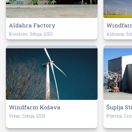
Aldahra Factory
Windfar
Kovilovo, Srbija, 2021
Alibunar, Srb
Windfarm Košava
Šuplja St
Vršac, Srbija, 2015
Pljevlja, Cr