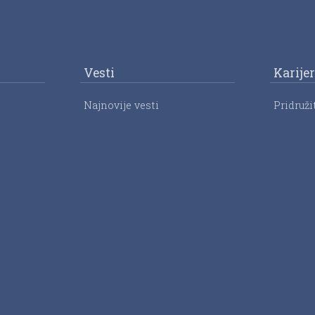
Vesti
Karije
Najnovije vesti
Pridruži