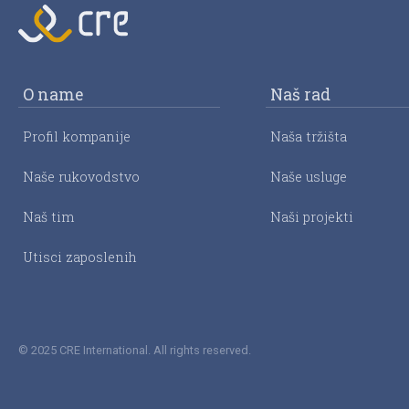
O name
Naš rad
Profil kompanije
Naša tržišta
Naše rukovodstvo
Naše usluge
Naš tim
Naši projekti
Utisci zaposlenih
© 2025 CRE International. All rights reserved.