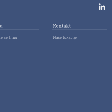
ra
Kontakt
te se timu
Naše lokacije